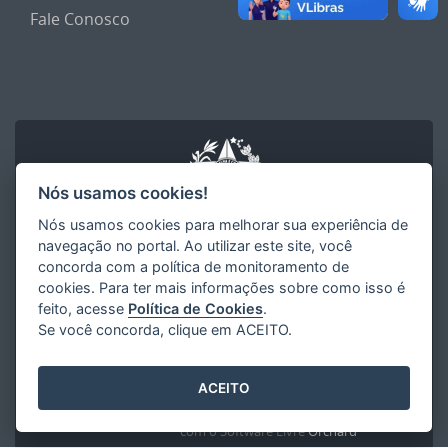
Fale Conosco
Nós usamos cookies!
Nós usamos cookies para melhorar sua experiência de
navegação no portal. Ao utilizar este site, você
concorda com a política de monitoramento de
cookies. Para ter mais informações sobre como isso é
GOVERNO DO ESTADO DO ESPÍRITO SANTO
feito, acesse
Política de Cookies
.
Secretaria de Gestão e Recursos Humanos (SEGER)
Se você concorda, clique em ACEITO.
Governo do Estado do Espírito Santo
ACEITO
Desenvolvido pelo
2016
- 2026
/
com o Software Livre
Orchard